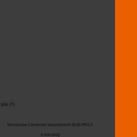
ả góp 0%
Trả góp 0%
Microphone Condenser beyerdynamic M 90 PRO X
5.658.000
₫