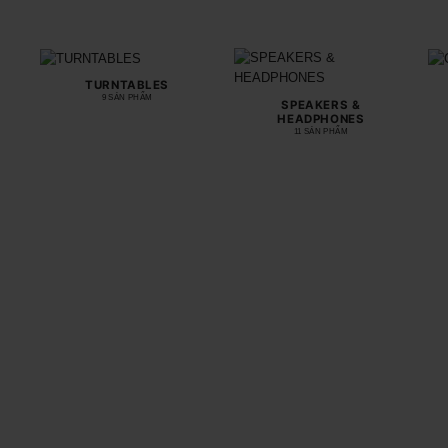
TURNTABLES
9 SẢN PHẨM
SPEAKERS &
HEADPHONES
11 SẢN PHẨM