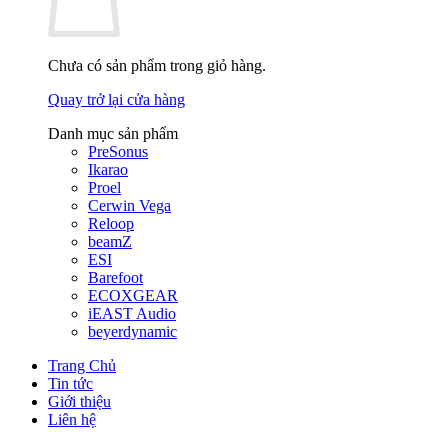
Chưa có sản phẩm trong giỏ hàng.
Quay trở lại cửa hàng
Danh mục sản phẩm
PreSonus
Ikarao
Proel
Cerwin Vega
Reloop
beamZ
ESI
Barefoot
ECOXGEAR
iEAST Audio
beyerdynamic
Trang Chủ
Tin tức
Giới thiệu
Liên hệ