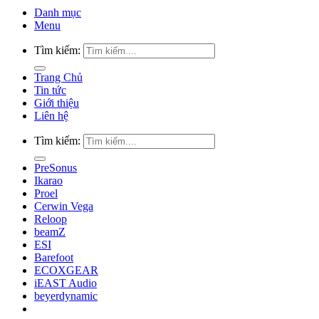
Danh mục
Menu
Tìm kiếm:
Trang Chủ
Tin tức
Giới thiệu
Liên hệ
Tìm kiếm:
PreSonus
Ikarao
Proel
Cerwin Vega
Reloop
beamZ
ESI
Barefoot
ECOXGEAR
iEAST Audio
beyerdynamic