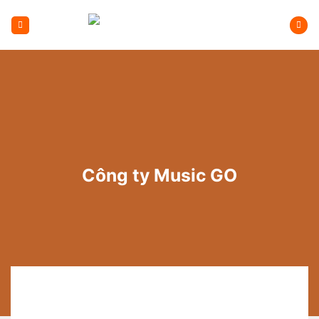
Bỏ
qua
nội
dung
Công ty Music GO