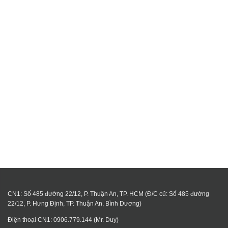
CN1: Số 485 đường 22/12, P. Thuận An, TP. HCM (Đ/C cũ: Số 485 đường
22/12, P. Hưng Định, TP. Thuận An, Bình Dương)
Điện thoại CN1: 0906.779.144 (Mr. Duy)