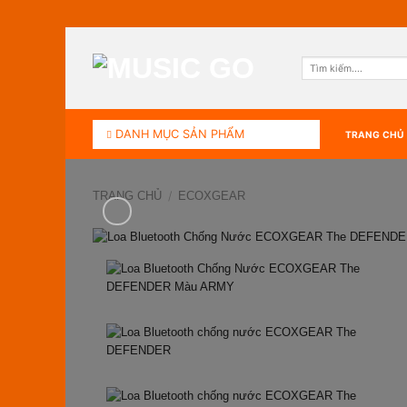
Bỏ
qua
Tìm
nội
kiếm:
dung
DANH MỤC SẢN PHẨM
TRANG CHỦ
TRANG CHỦ
/
ECOXGEAR