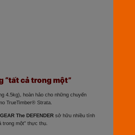
 “tất cả trong một”
ng 4.5kg), hoàn hảo cho những chuyến
amo TrueTimber® Strata.
OXGEAR The DEFENDER
sở hữu nhiều tính
ả trong một” thực thụ.