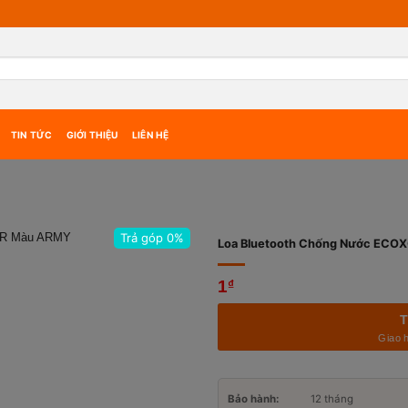
TIN TỨC
GIỚI THIỆU
LIÊN HỆ
Trả góp 0%
Loa Bluetooth Chống Nước EC
1
₫
T
Giao 
Bảo hành:
12 tháng