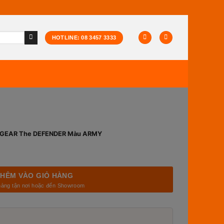
HOTLINE: 08 3457 3333
OXGEAR The DEFENDER Màu ARMY
HÊM VÀO GIỎ HÀNG
hàng tận nơi hoặc đến Showroom